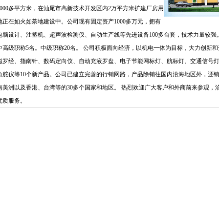
5000多平方米，在汕尾市高新技术开发区内2万平方米扩建厂房用
地正在如火如荼地建设中。公司现有固定资产1000多万元，拥有
电脑设计、注塑机、超声波检测仪、自动生产线等先进设备100多台套，技术力量较强。
中高级职称5名。中级职称20名。 公司积极面向经济，以机电一体为目标，大力创新
磁罗经、指南针、数码定向仪、自动充液罗盘、电子节能网标灯、航标灯、交通信号
角舵仪等10个新产品。公司已建立完善的行销网路，产品除销往国内沿海地区外，还
南美洲以及香港、台湾等的30多个国家和地区。 热烈欢迎广大客户和外商前来参观，
优质服务。