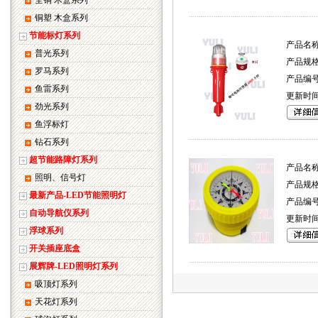
全铜 木盒系列
铜塑 木盒系列
节能标灯系列
产品名称
普光系列
产品规格
罗马系列
产品编号:
鱼雷系列
更新时间:20
劲光系列
鱼浮标灯
钻石系列
超节能路障灯系列
产品名称
照明、信号灯
产品规格
最新产品-LED节能照明灯
产品编号:0
自动导航仪系列
更新时间:20
浮球系列
开关插座底盒
展辉牌-LED照明灯系列
吸顶灯系列
天花灯系列