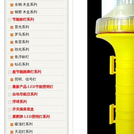
全铜 木盒系列
铜塑 木盒系列
节能标灯系列
普光系列
罗马系列
鱼雷系列
劲光系列
鱼浮标灯
钻石系列
超节能路障灯系列
照明、信号灯
最新产品-LED节能照明灯
自动导航仪系列
浮球系列
开关插座底盒
展辉牌-LED照明灯系列
吸顶灯系列
天花灯系列