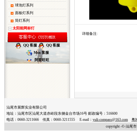
球泡灯系列
面板灯系列
筒灯系列
太阳能网标灯
详细备注:
QQ 客服
QQ 客服
Msn 客服
阿里旺旺
汕尾市展辉实业有限公司
地址：汕尾市区汕尾大道赤岭段东侧金台市场16号 邮政编号：516600
电话：0660-3211666 传真：0660-3211555 E-mail：
yuli-compass@163.com
粤I
copyright -©-汕尾