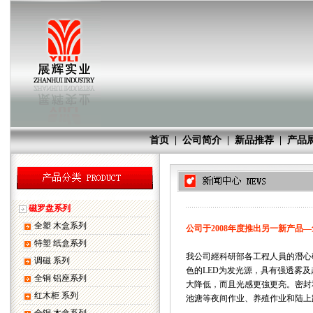
首页
|
公司简介
|
新品推荐
|
产品
磁罗盘系列
全塑 木盒系列
公司于2008年度推出另一新产品—
特塑 纸盒系列
我公司經科研部各工程人員的潛心
调磁 系列
色的LED为发光源，具有强透雾
全铜 铝座系列
大降低，而且光感更強更亮。密封
红木柜 系列
池溏等夜间作业、养殖作业和陆上