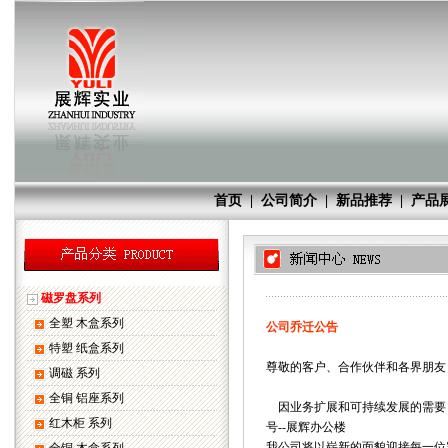
首页
|
公司简介
|
新品推荐
|
产品
磁罗盘系列
全塑 木盒系列
公司乔迁公告
特塑 纸盒系列
尊敬的客户、合作伙伴和各界朋友
调磁 系列
全铜 铝座系列
因业务扩展和可持续发展的需要，我
红木柜 系列
号--展辉办公楼
我公司将以崭新的面貌迎接每一位