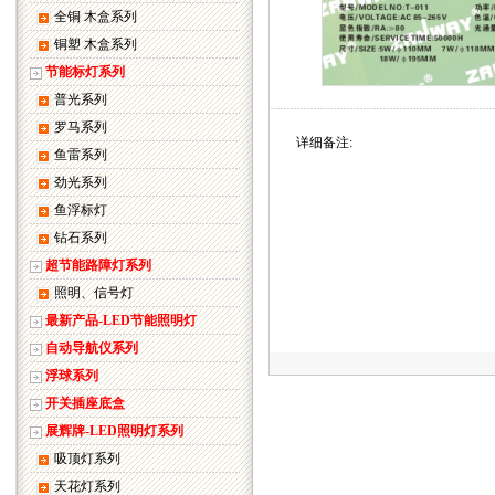
全铜 木盒系列
铜塑 木盒系列
节能标灯系列
普光系列
罗马系列
详细备注:
鱼雷系列
劲光系列
鱼浮标灯
钻石系列
超节能路障灯系列
照明、信号灯
最新产品-LED节能照明灯
自动导航仪系列
浮球系列
开关插座底盒
展辉牌-LED照明灯系列
吸顶灯系列
天花灯系列